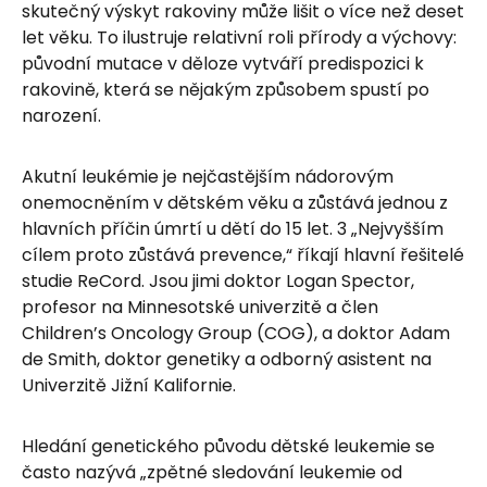
skutečný výskyt rakoviny může lišit o více než deset
let věku. To ilustruje relativní roli přírody a výchovy:
původní mutace v děloze vytváří predispozici k
rakovině, která se nějakým způsobem spustí po
narození.
Akutní leukémie je nejčastějším nádorovým
onemocněním v dětském věku a zůstává jednou z
hlavních příčin úmrtí u dětí do 15 let. 3 „Nejvyšším
cílem proto zůstává prevence,“ říkají hlavní řešitelé
studie ReCord. Jsou jimi doktor Logan Spector,
profesor na Minnesotské univerzitě a člen
Children’s Oncology Group (COG), a doktor Adam
de Smith, doktor genetiky a odborný asistent na
Univerzitě Jižní Kalifornie.
Hledání genetického původu dětské leukemie se
často nazývá „zpětné sledování leukemie od