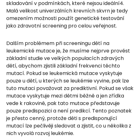
skladování v podmínkách, které nejsou ideální4.
Malá velikost univerzálních krevních skvrn je tedy
omezením možnosti použít genetické testování
jako zdravotní screening pro celou veřejnost.
Dalším problémem při screeningu dětí na
leukemické mutace je, že musíme nejprve provést
základní studie ve velkých populacích zdravých
dětí, abychom zjistili základní frekvenci těchto
mutací. Pokud se leukemická mutace vyskytuje
pouze u dětí, u kterých se leukémie vyvine, pak lze
tuto mutaci považovat za prediktivní. Pokud se však
mutace vyskytuje mezi dětmi běžně a jen zřídka
vede k rakovině, pak tato mutace představuje
pouze predispozici a není predikcí. Tento poznatek
je přesto cenný, protože děti s predisponující
mutací lze pečlivěji sledovat a zjistit, co u několika z
nich vyvolá rozvoj leukémie.