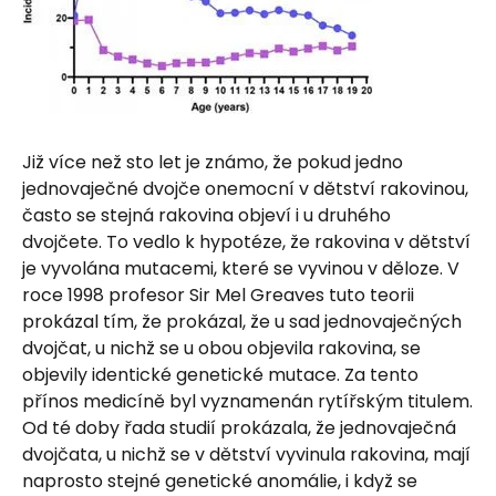
Již více než sto let je známo, že pokud jedno
jednovaječné dvojče onemocní v dětství rakovinou,
často se stejná rakovina objeví i u druhého
dvojčete. To vedlo k hypotéze, že rakovina v dětství
je vyvolána mutacemi, které se vyvinou v děloze. V
roce 1998 profesor Sir Mel Greaves tuto teorii
prokázal tím, že prokázal, že u sad jednovaječných
dvojčat, u nichž se u obou objevila rakovina, se
objevily identické genetické mutace. Za tento
přínos medicíně byl vyznamenán rytířským titulem.
Od té doby řada studií prokázala, že jednovaječná
dvojčata, u nichž se v dětství vyvinula rakovina, mají
naprosto stejné genetické anomálie, i když se