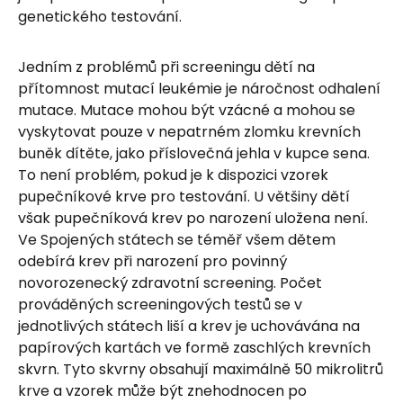
genetického testování.
Jedním z problémů při screeningu dětí na
přítomnost mutací leukémie je náročnost odhalení
mutace. Mutace mohou být vzácné a mohou se
vyskytovat pouze v nepatrném zlomku krevních
buněk dítěte, jako příslovečná jehla v kupce sena.
To není problém, pokud je k dispozici vzorek
pupečníkové krve pro testování. U většiny dětí
však pupečníková krev po narození uložena není.
Ve Spojených státech se téměř všem dětem
odebírá krev při narození pro povinný
novorozenecký zdravotní screening. Počet
prováděných screeningových testů se v
jednotlivých státech liší a krev je uchovávána na
papírových kartách ve formě zaschlých krevních
skvrn. Tyto skvrny obsahují maximálně 50 mikrolitrů
krve a vzorek může být znehodnocen po