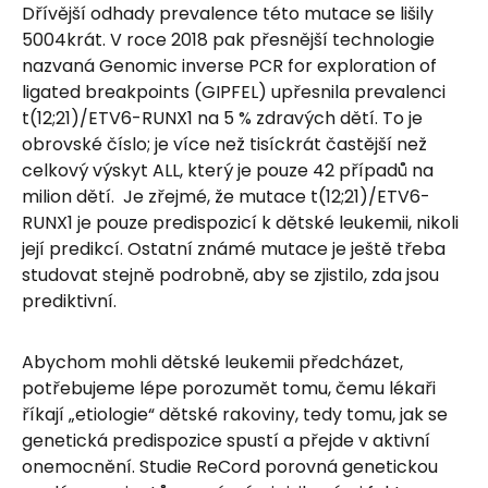
Dřívější odhady prevalence této mutace se lišily
5004krát. V roce 2018 pak přesnější technologie
nazvaná Genomic inverse PCR for exploration of
ligated breakpoints (GIPFEL) upřesnila prevalenci
t(12;21)/ETV6-RUNX1 na 5 % zdravých dětí. To je
obrovské číslo; je více než tisíckrát častější než
celkový výskyt ALL, který je pouze 42 případů na
milion dětí. Je zřejmé, že mutace t(12;21)/ETV6-
RUNX1 je pouze predispozicí k dětské leukemii, nikoli
její predikcí. Ostatní známé mutace je ještě třeba
studovat stejně podrobně, aby se zjistilo, zda jsou
prediktivní.
Abychom mohli dětské leukemii předcházet,
potřebujeme lépe porozumět tomu, čemu lékaři
říkají „etiologie“ dětské rakoviny, tedy tomu, jak se
genetická predispozice spustí a přejde v aktivní
onemocnění. Studie ReCord porovná genetickou