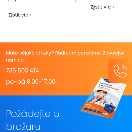
které dávají naději
Zjistit víc
Zjistit víc
Máte nějaké otázky? Rádi vám poradíme. Zavolejte
nám na:
736 503 414
po-pá 8.00-17.00
Požádejte o
brožuru