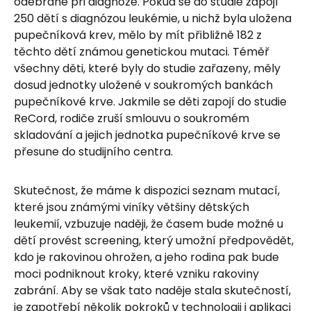
odebrané při diagnóze. Pokud se do studie zapojí
250 dětí s diagnózou leukémie, u nichž byla uložena
pupečníková krev, mělo by mít přibližně 182 z
těchto dětí známou genetickou mutaci. Téměř
všechny děti, které byly do studie zařazeny, měly
dosud jednotky uložené v soukromých bankách
pupečníkové krve. Jakmile se děti zapojí do studie
ReCord, rodiče zruší smlouvu o soukromém
skladování a jejich jednotka pupečníkové krve se
přesune do studijního centra.
Skutečnost, že máme k dispozici seznam mutací,
které jsou známými viníky většiny dětských
leukemií, vzbuzuje naději, že časem bude možné u
dětí provést screening, který umožní předpovědět,
kdo je rakovinou ohrožen, a jeho rodina pak bude
moci podniknout kroky, které vzniku rakoviny
zabrání. Aby se však tato naděje stala skutečností,
je zapotřebí několik pokroků v technologii i aplikaci