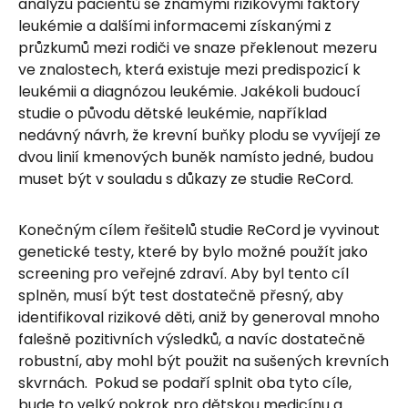
analýzu pacientů se známými rizikovými faktory
leukémie a dalšími informacemi získanými z
průzkumů mezi rodiči ve snaze překlenout mezeru
ve znalostech, která existuje mezi predispozicí k
leukémii a diagnózou leukémie. Jakékoli budoucí
studie o původu dětské leukémie, například
nedávný návrh, že krevní buňky plodu se vyvíjejí ze
dvou linií kmenových buněk namísto jedné, budou
muset být v souladu s důkazy ze studie ReCord.
Konečným cílem řešitelů studie ReCord je vyvinout
genetické testy, které by bylo možné použít jako
screening pro veřejné zdraví. Aby byl tento cíl
splněn, musí být test dostatečně přesný, aby
identifikoval rizikové děti, aniž by generoval mnoho
falešně pozitivních výsledků, a navíc dostatečně
robustní, aby mohl být použit na sušených krevních
skvrnách. Pokud se podaří splnit oba tyto cíle,
bude to velký pokrok pro dětskou medicínu a