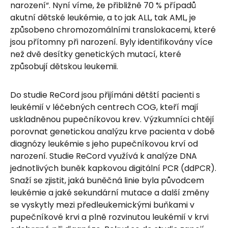
narození“. Nyní víme, že přibližně 70 % případů
akutní dětské leukémie, a to jak ALL, tak AML, je
způsobeno chromozomálními translokacemi, které
jsou přítomny při narození. Byly identifikovány více
než dvě desítky genetických mutací, které
způsobují dětskou leukemii.
Do studie ReCord jsou přijímáni dětští pacienti s
leukémií v léčebných centrech COG, kteří mají
uskladněnou pupečníkovou krev. Výzkumníci chtějí
porovnat genetickou analýzu krve pacienta v době
diagnózy leukémie s jeho pupečníkovou krví od
narození. Studie ReCord využívá k analýze DNA
jednotlivých buněk kapkovou digitální PCR (ddPCR).
Snaží se zjistit, jaká buněčná linie byla původcem
leukémie a jaké sekundární mutace a další změny
se vyskytly mezi předleukemickými buňkami v
pupečníkové krvi a plně rozvinutou leukémií v krvi